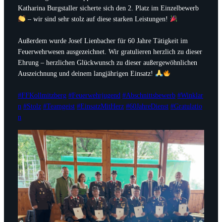
Katharina Burgstaller sicherte sich den 2. Platz im Einzelbewerb
– wir sind sehr stolz auf diese starken Leistungen!
Außerdem wurde Josef Lienbacher für 60 Jahre Tätigkeit im
Feuerwehrwesen ausgezeichnet. Wir gratulieren herzlich zu dieser
Ehrung – herzlichen Glückwunsch zu dieser außergewöhnlichen
Auszeichnung und deinem langjährigen Einsatz!
#FFKollmitzberg
#Feuerwehrjugend
#Abschnittsbewerb
#Winklar
n
#Stolz
#Teamgeist
#EinsatzMitHerz
#60JahreDienst
#Gratulatio
n